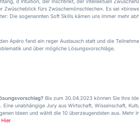
ang, d Intuition, der Inschtinkt, der intellektuell Zwüsche
er Zwüscheblick fürs Zwüschemönschleche». Es sei «birewe
ter: Die sogenannten Soft Skills kämen uns immer mehr ab
den Apéro fand ein reger Austausch statt und die Teilnehme
roblematik und über mögliche Lösungsvorschläge.
Lösungsvorschlag?
Bis zum 30.04.2023 können Sie Ihre Id
n. Eine unabhängige Jury aus Wirtschaft, Wissenschaft, Kul
ngenen Ideen und wählt die 10 überzeugendsten aus. Mehr 
e
Hier