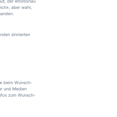
haut, der emotionau
ich», aber wahr,
handen.
nden sinnierten
ee beim Wunsch-
tur und Medien
Infos zum Wunsch-