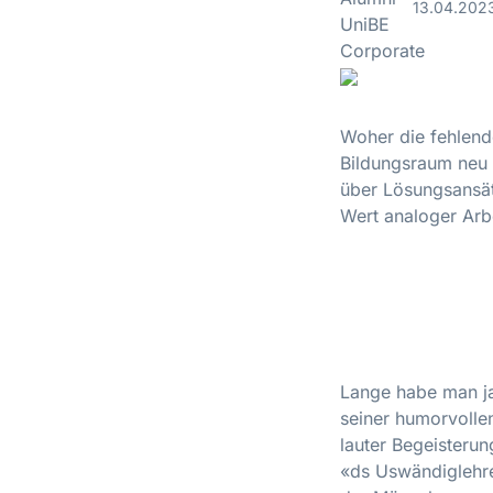
13.04.202
Woher die fehlend
Bildungsraum neu 
über Lösungsansät
Wert analoger Arbe
Lange habe man ja
seiner humorvolle
lauter Begeisterun
«ds Uswändiglehre