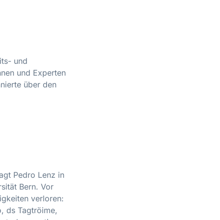
its- und
nnen und Experten
nierte über den
agt Pedro Lenz in
ität Bern. Vor
igkeiten verloren:
, ds Tagtröime,