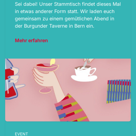
Sei dabei! Unser Stammtisch findet dieses Mal
in etwas anderer Form statt. Wir laden euch
gemeinsam zu einem gemütlichen Abend in
der Burgunder Taverne in Bern ein.
Mehr erfahren
EVENT