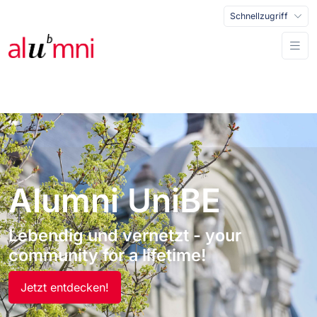
Schnellzugriff
Alumni UniBE
Lebendig und vernetzt - your
community for a lifetime!
Jetzt entdecken!