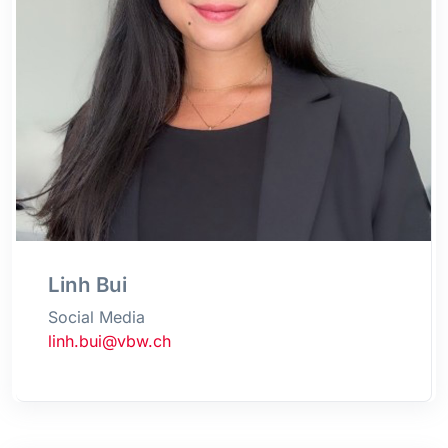
Linh Bui
Social Media
linh.bui@vbw.ch