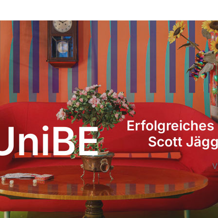
UniBE
Erfolgreiches
Scott Jägg
V