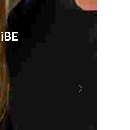
iBE
Next