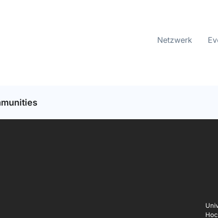
Netzwerk
Ev
mmunities
Univ
Hoc